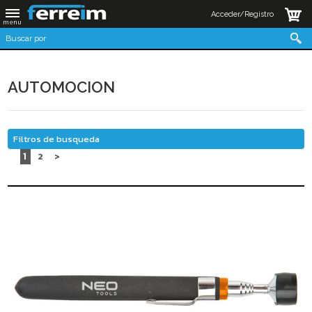
Acceder/Registro
AUTOMOCION
Filtros de busqueda
1
2
>