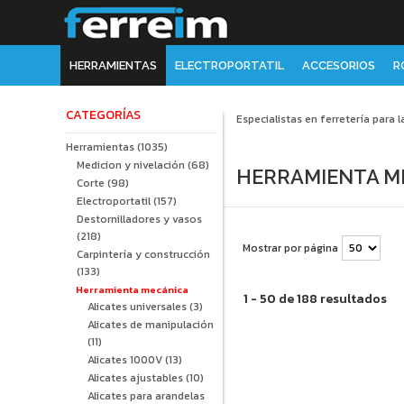
HERRAMIENTAS
ELECTROPORTATIL
ACCESORIOS
R
CATEGORÍAS
Especialistas en ferretería para l
Herramientas
(1035)
Medicion y nivelación
(68)
HERRAMIENTA M
Corte
(98)
Electroportatil
(157)
Destornilladores y vasos
(218)
Mostrar por página
Carpintería y construcción
(133)
Herramienta mecánica
1 - 50 de 188 resultados
Alicates universales
(3)
Alicates de manipulación
(11)
Alicates 1000V
(13)
Alicates ajustables
(10)
Alicates para arandelas