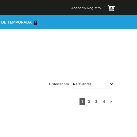
Acceder/Registro
 DE TEMPORADA
Ordenar por
1
2
3
4
>