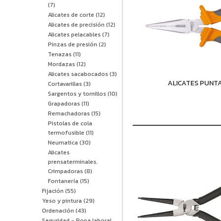
(7)
Alicates de corte
(12)
Alicates de precisión
(12)
Alicates pelacables
(7)
Pinzas de presión
(2)
Tenazas
(11)
Mordazas
(12)
Alicates sacabocados
(3)
ALICATES PUNT
Cortavarillas
(3)
Sargentos y tornillos
(10)
Grapadoras
(11)
Remachadoras
(15)
Pistolas de cola
termofusible
(11)
Neumatica
(30)
Alicates
prensaterminales.
Crimpadoras
(8)
Fontanería
(15)
Fijación
(55)
Yeso y pintura
(29)
Ordenación
(43)
Seguridad - Ropa laboral