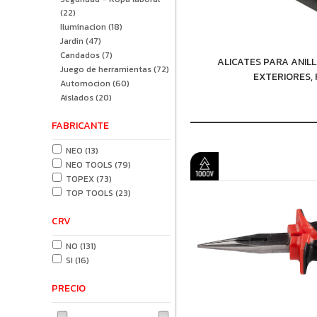
(22)
Iluminacion
(18)
Jardin
(47)
Candados
(7)
ALICATES PARA ANILL
Juego de herramientas
(72)
EXTERIORES,
Automocion
(60)
Aislados
(20)
FABRICANTE
NEO
(13)
NEO TOOLS
(79)
TOPEX
(73)
TOP TOOLS
(23)
CRV
NO
(131)
SI
(16)
PRECIO