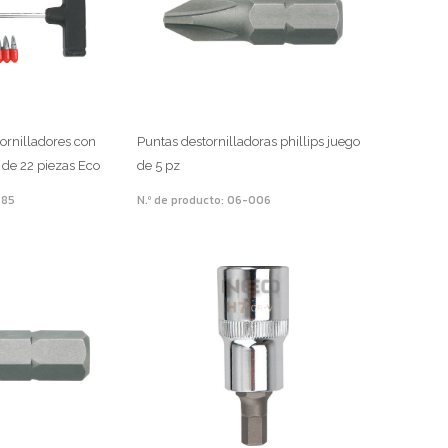
ornilladores con
Puntas destornilladoras phillips juego
o de 22 piezas Eco
de 5 pz
385
N.º de producto: 06-006