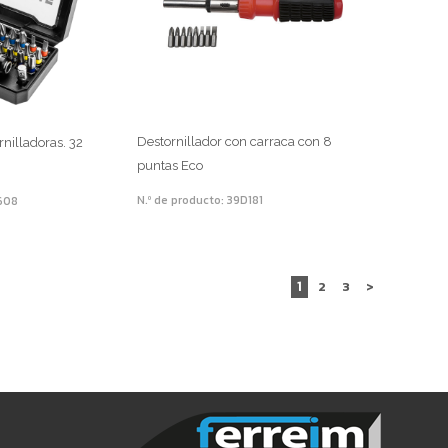
Destornillador con carraca con 8
nilladoras. 32
puntas Eco
N.º de producto: 39D181
H608
1
2
3
>