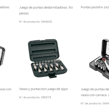
ladoras
Puntas pozidriv 2
Juego de puntas destornilladoras. 60
piezas.
N.º de producto: 56H600
Vasos y puntas torx juego de 19pz
oras con
Juego de puntas des
vasos con carraca. 
N.º de producto: 39D379
N.º de producto: 56H