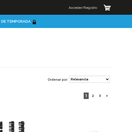
Acceder/Registro
 DE TEMPORADA
Ordenar por
1
2
3
>