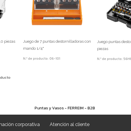
10 piezas
Juego de 7 puntas destornilladoras con
Juego puntas destor
mando 1/4"
piezas
N.º de producto: 06-101
N.º de producto: 56
oducto
Puntas y Vasos - FERREIM - B2B
mación corporativa
Atención al cliente