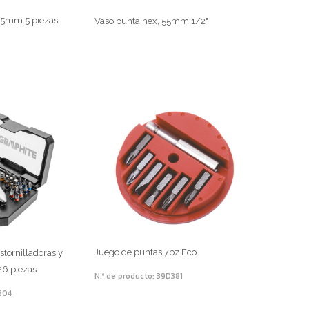
x25mm 5 piezas
Vaso punta hex, 55mm 1/2"
Juego de puntas 7pz Eco
tornilladoras y
26 piezas
N.º de producto: 39D381
604