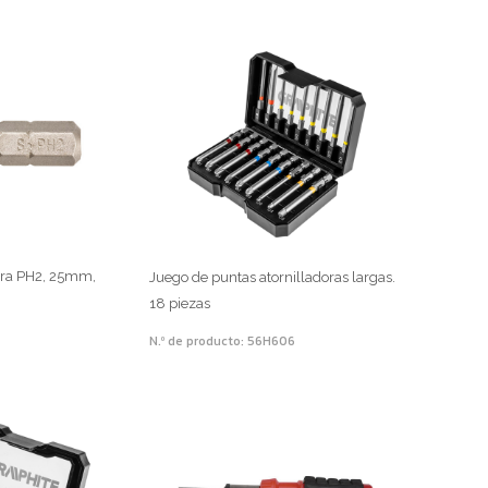
ora PH2, 25mm,
Juego de puntas atornilladoras largas.
18 piezas
N.º de producto: 56H606