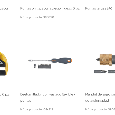
sos con
Puntas phillips con sujeción juego 6 pz
Puntas largas 15
N.º de producto: 39D350
o 6 pz
Destornillador con vástago flexible +
Mandril de sujeció
puntas
de profundidad
N.º de producto: 04-212
N.º de producto: 39D