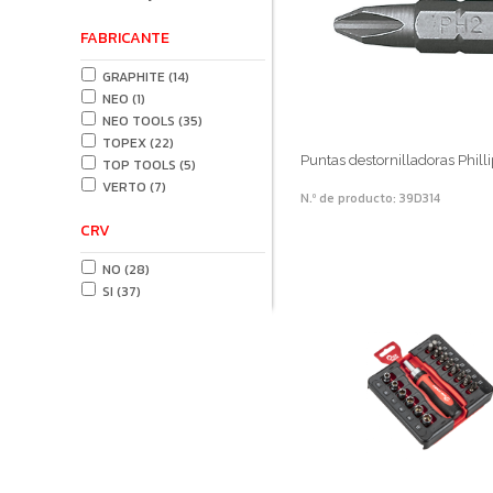
FABRICANTE
GRAPHITE
(14)
NEO
(1)
NEO TOOLS
(35)
TOPEX
(22)
Puntas destornilladoras Phill
TOP TOOLS
(5)
VERTO
(7)
N.º de producto: 39D314
CRV
NO
(28)
SI
(37)