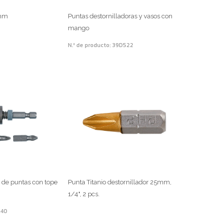
0mm
Puntas destornilladoras y vasos con
mango
N.º de producto: 39D522
n de puntas con tope
Punta Titanio destornillador 25mm,
1/4", 2 pcs.
340