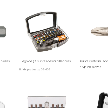
 piezas
Juego de 32 puntas destornilladoras
Punta destornillad
1/4", 20 piezas
N.º de producto: 06-106