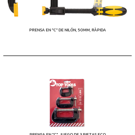
PRENSA EN "C" DE NILÓN, 50MM, RÀPIDA
PRENSA EN "C", JUEGO DE 3 PIEZAS ECO