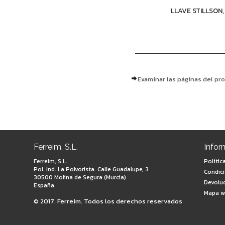
LLAVE STILLSON, 
Examinar las páginas del pr
Ferreim, S.L.
Infor
Ferreim, S.L.
Polític
Pol. Ind. La Polvorista. Calle Guadalupe, 3
Condic
30500 Molina de Segura (Murcia)
Devolu
España.
Mapa w
© 2017. Ferreim. Todos los derechos reservados