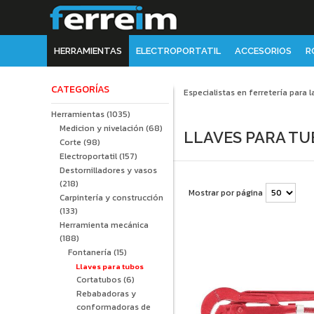
HERRAMIENTAS
ELECTROPORTATIL
ACCESORIOS
R
CATEGORÍAS
Especialistas en ferretería para l
Herramientas
(1035)
Medicion y nivelación
(68)
LLAVES PARA T
Corte
(98)
Electroportatil
(157)
Destornilladores y vasos
(218)
Mostrar por página
Carpintería y construcción
(133)
Herramienta mecánica
(188)
Fontanería
(15)
Llaves para tubos
Cortatubos
(6)
Rebabadoras y
conformadoras de