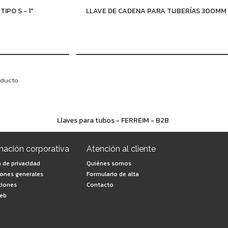
TIPO S - 1"
LLAVE DE CADENA PARA TUBERÍAS 300MM
oducto
Llaves para tubos - FERREIM - B2B
mación corporativa
Atención al cliente
a de privacidad
Quiénes somos
iones generales
Formulario de alta
ciones
Contacto
eb