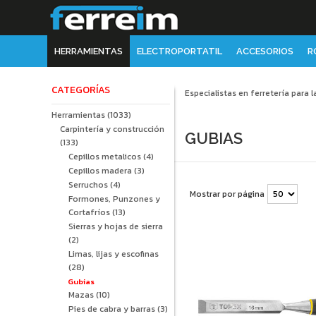
HERRAMIENTAS
ELECTROPORTATIL
ACCESORIOS
R
CATEGORÍAS
Especialistas en ferretería para l
Herramientas
(1033)
Carpintería y construcción
GUBIAS
(133)
Cepillos metalicos
(4)
Cepillos madera
(3)
Serruchos
(4)
Mostrar por página
Formones, Punzones y
Cortafríos
(13)
Sierras y hojas de sierra
(2)
Limas, lijas y escofinas
(28)
Gubias
Mazas
(10)
Pies de cabra y barras
(3)