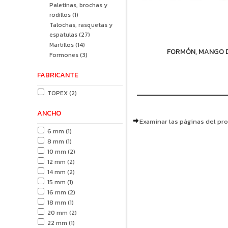
Paletinas, brochas y
rodillos
(1)
Talochas, rasquetas y
espatulas
(27)
Martillos
(14)
FORMÓN, MANGO D
Formones
(3)
FABRICANTE
TOPEX
(2)
ANCHO
Examinar las páginas del pr
6 mm
(1)
8 mm
(1)
10 mm
(2)
12 mm
(2)
14 mm
(2)
15 mm
(1)
16 mm
(2)
18 mm
(1)
20 mm
(2)
22 mm
(1)