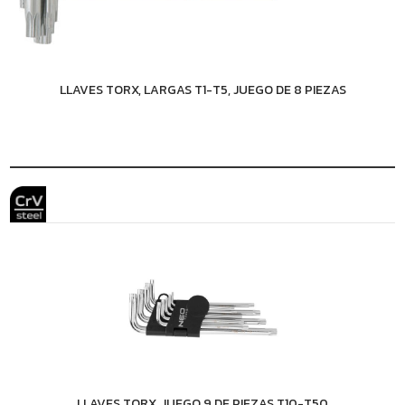
LLAVES TORX, LARGAS T1-T5, JUEGO DE 8 PIEZAS
LLAVES TORX, JUEGO 9 DE PIEZAS T10-T50