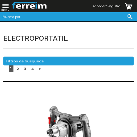
Acceder/Registro
ELECTROPORTATIL
Filtros de busqueda
1
2
3
4
>